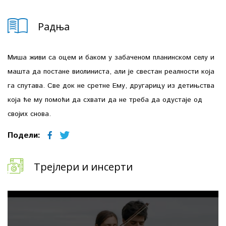
Радња
Миша живи са оцем и баком у забаченом планинском селу и
машта да постане виолиниста, али је свестан реалности која
га спутава. Све док не сретне Ему, другарицу из детињства
која ће му помоћи да схвати да не треба да одустаје од
својих снова.
Подели:
Трејлери и инсерти