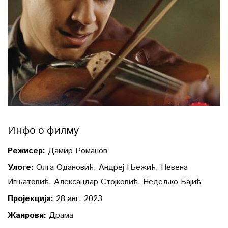
Инфо о филму
Режисер:
Дамир Романов
Улоге:
Олга Одановић
,
Андреј Њежић
,
Невена
Игњатовић
,
Александар Стојковић
,
Недељко Бајић
Пројекција:
28 авг, 2023
Жанрови:
Драма