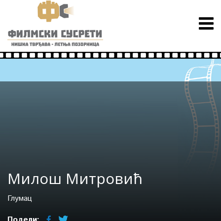
Милош Митровић
Глумац
Подели: