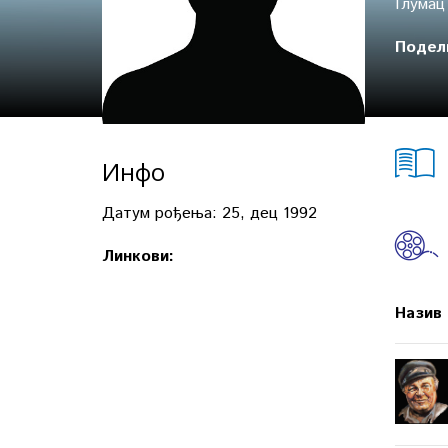
Глумац
Подел
Инфо
Датум рођења:
25, дец 1992
Линкови:
Назив