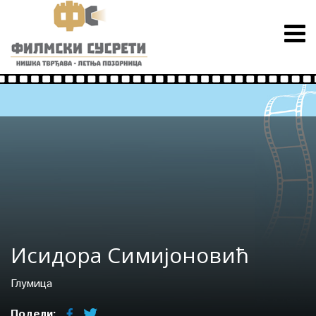
Исидора Симијоновић
Глумица
Подели: